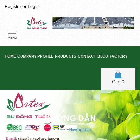
Register
or
Login
Toggle
navigation
MENU
HOME
COMPANY PROFILE
PRODUCTS
CONTACT
BLOG
FACTORY
Cart
0
HƯỚNG DẪN
Home
/
Hướng dẫn